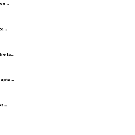
vo...
:...
e la...
apta...
s...