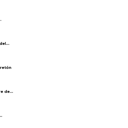
.
el...
bretón
e de...
..