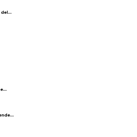
del...
e...
ende...