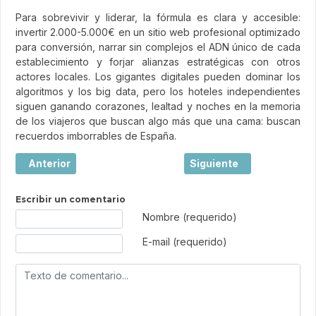
Para sobrevivir y liderar, la fórmula es clara y accesible:
invertir 2.000-5.000€ en un sitio web profesional optimizado
para conversión, narrar sin complejos el ADN único de cada
establecimiento y forjar alianzas estratégicas con otros
actores locales. Los gigantes digitales pueden dominar los
algoritmos y los big data, pero los hoteles independientes
siguen ganando corazones, lealtad y noches en la memoria
de los viajeros que buscan algo más que una cama: buscan
recuerdos imborrables de España.
Artículo anterior: Viajar: mucho más que hacer turismo
Artículo siguiente: El l
Anterior
Siguiente
Escribir un comentario
Texto de comentario
Nombre (requerido)
E-mail (requerido)