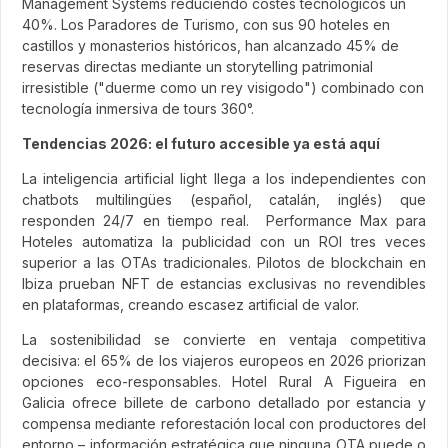
Management Systems reduciendo costes tecnológicos un
40%. Los Paradores de Turismo, con sus 90 hoteles en
castillos y monasterios históricos, han alcanzado 45% de
reservas directas mediante un storytelling patrimonial
irresistible ("duerme como un rey visigodo") combinado con
tecnología inmersiva de tours 360°.
Tendencias 2026: el futuro accesible ya está aquí
La inteligencia artificial light llega a los independientes con
chatbots multilingües (español, catalán, inglés) que
responden 24/7 en tiempo real. Performance Max para
Hoteles automatiza la publicidad con un ROI tres veces
superior a las OTAs tradicionales. Pilotos de blockchain en
Ibiza prueban NFT de estancias exclusivas no revendibles
en plataformas, creando escasez artificial de valor.
La sostenibilidad se convierte en ventaja competitiva
decisiva: el 65% de los viajeros europeos en 2026 priorizan
opciones eco-responsables. Hotel Rural A Figueira en
Galicia ofrece billete de carbono detallado por estancia y
compensa mediante reforestación local con productores del
entorno – información estratégica que ninguna OTA puede o