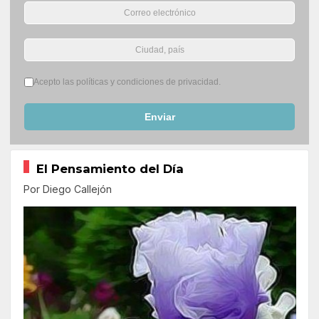
Términos del servicio
*
Acepto las políticas y condiciones de privacidad.
Enviar
El Pensamiento del Día
Por Diego Callejón