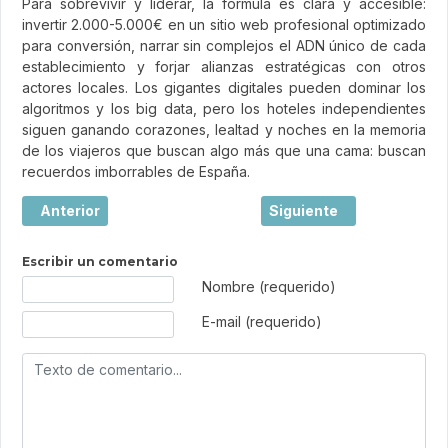
Para sobrevivir y liderar, la fórmula es clara y accesible:
invertir 2.000-5.000€ en un sitio web profesional optimizado
para conversión, narrar sin complejos el ADN único de cada
establecimiento y forjar alianzas estratégicas con otros
actores locales. Los gigantes digitales pueden dominar los
algoritmos y los big data, pero los hoteles independientes
siguen ganando corazones, lealtad y noches en la memoria
de los viajeros que buscan algo más que una cama: buscan
recuerdos imborrables de España.
Artículo anterior: Viajar: mucho más que hacer turismo
Artículo siguiente: El l
Anterior
Siguiente
Escribir un comentario
Texto de comentario
Nombre (requerido)
E-mail (requerido)