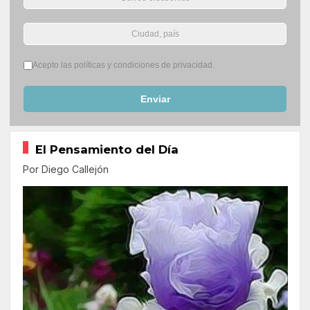
Términos del servicio
*
Acepto las políticas y condiciones de privacidad.
Enviar
El Pensamiento del Día
Por Diego Callejón