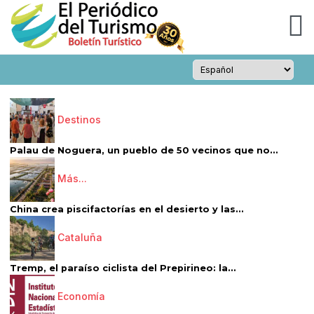
Destinos
Palau de Noguera, un pueblo de 50 vecinos que no...
Más...
China crea piscifactorías en el desierto y las...
Cataluña
Tremp, el paraíso ciclista del Prepirineo: la...
Economía