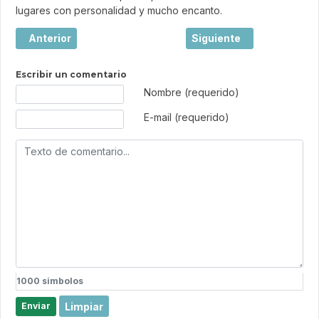
lugares con personalidad y mucho encanto.
Artículo anterior: El turismo sostenible y las buenas prác
Artículo siguiente: Étret
Anterior
Siguiente
Escribir un comentario
Texto de comentario
Nombre (requerido)
E-mail (requerido)
1000
simbolos
Limpiar
Enviar