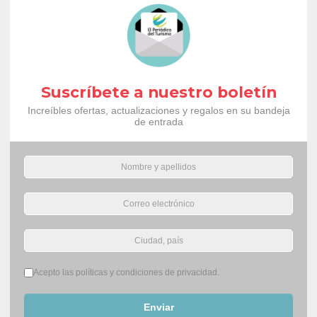
Suscríbete a nuestro boletín
Increíbles ofertas, actualizaciones y regalos en su bandeja
de entrada
Términos del servicio
*
Acepto las políticas y condiciones de privacidad.
Enviar