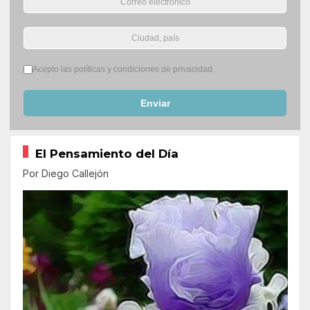
Términos del servicio
*
Acepto las políticas y condiciones de privacidad.
Enviar
El Pensamiento del Día
Por Diego Callejón