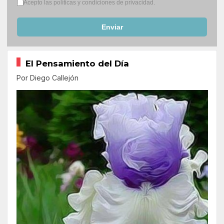
Términos del servicio
*
Acepto las políticas y condiciones de privacidad.
Enviar
El Pensamiento del Día
Por Diego Callejón