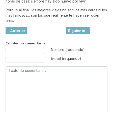
horas de casa: siempre hay algo nuevo por vivir.
Porque al final, los mejores viajes no son los más caros ni los
más famosos… son los que realmente te hacen ser quien
eres.
Artículo anterior: El boom de los city breaks en España: p
Artículo siguiente: Los h
Anterior
Siguiente
Escribir un comentario
Texto de comentario
Nombre (requerido)
E-mail (requerido)