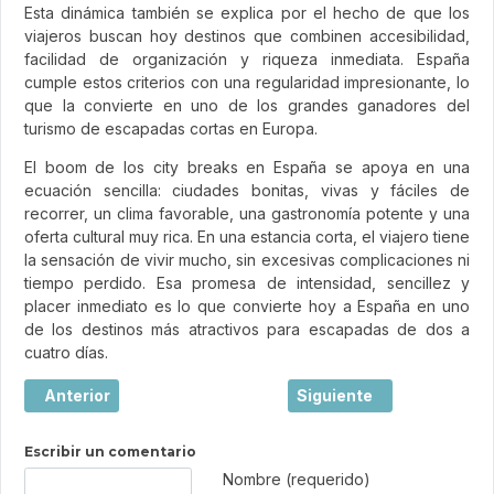
Esta dinámica también se explica por el hecho de que los
viajeros buscan hoy destinos que combinen accesibilidad,
facilidad de organización y riqueza inmediata. España
cumple estos criterios con una regularidad impresionante, lo
que la convierte en uno de los grandes ganadores del
turismo de escapadas cortas en Europa.
El boom de los city breaks en España se apoya en una
ecuación sencilla: ciudades bonitas, vivas y fáciles de
recorrer, un clima favorable, una gastronomía potente y una
oferta cultural muy rica. En una estancia corta, el viajero tiene
la sensación de vivir mucho, sin excesivas complicaciones ni
tiempo perdido. Esa promesa de intensidad, sencillez y
placer inmediato es lo que convierte hoy a España en uno
de los destinos más atractivos para escapadas de dos a
cuatro días.
Artículo anterior: Burdeos, la joya elegante del suroeste d
Artículo siguiente: Viaj
Anterior
Siguiente
Escribir un comentario
Texto de comentario
Nombre (requerido)