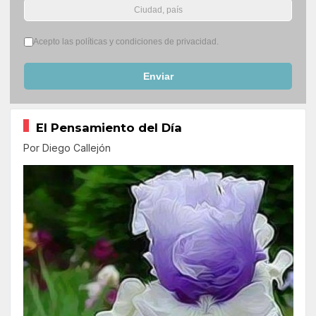
Términos del servicio
*
Acepto las políticas y condiciones de privacidad.
Enviar
El Pensamiento del Día
Por Diego Callejón