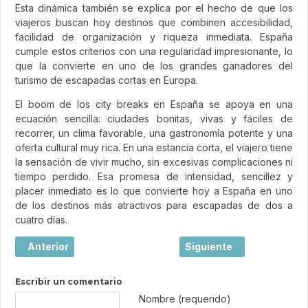
Esta dinámica también se explica por el hecho de que los
viajeros buscan hoy destinos que combinen accesibilidad,
facilidad de organización y riqueza inmediata. España
cumple estos criterios con una regularidad impresionante, lo
que la convierte en uno de los grandes ganadores del
turismo de escapadas cortas en Europa.
El boom de los city breaks en España se apoya en una
ecuación sencilla: ciudades bonitas, vivas y fáciles de
recorrer, un clima favorable, una gastronomía potente y una
oferta cultural muy rica. En una estancia corta, el viajero tiene
la sensación de vivir mucho, sin excesivas complicaciones ni
tiempo perdido. Esa promesa de intensidad, sencillez y
placer inmediato es lo que convierte hoy a España en uno
de los destinos más atractivos para escapadas de dos a
cuatro días.
Artículo anterior: Burdeos, la joya elegante del suroeste d
Artículo siguiente: Viaj
Anterior
Siguiente
Escribir un comentario
Texto de comentario
Nombre (requerido)