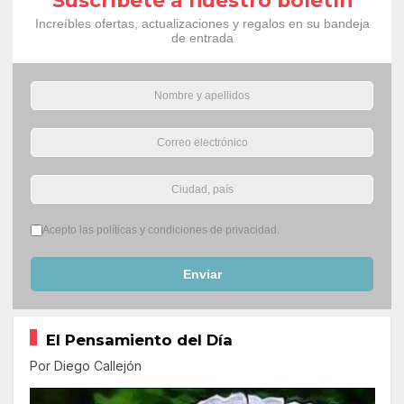
Suscríbete a nuestro boletín
Increíbles ofertas, actualizaciones y regalos en su bandeja
de entrada
Términos del servicio
*
Acepto las políticas y condiciones de privacidad.
Enviar
El Pensamiento del Día
Por Diego Callejón