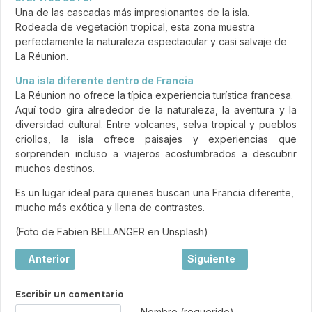
Una de las cascadas más impresionantes de la isla.
Rodeada de vegetación tropical, esta zona muestra
perfectamente la naturaleza espectacular y casi salvaje de
La Réunion.
Una isla diferente dentro de Francia
La Réunion no ofrece la típica experiencia turística francesa.
Aquí todo gira alrededor de la naturaleza, la aventura y la
diversidad cultural. Entre volcanes, selva tropical y pueblos
criollos, la isla ofrece paisajes y experiencias que
sorprenden incluso a viajeros acostumbrados a descubrir
muchos destinos.
Es un lugar ideal para quienes buscan una Francia diferente,
mucho más exótica y llena de contrastes.
(Foto de Fabien BELLANGER en Unsplash)
Artículo anterior: Étretat, la magia de los acantilados de
Artículo siguiente: Coll
Anterior
Siguiente
Escribir un comentario
Texto de comentario
Nombre (requerido)