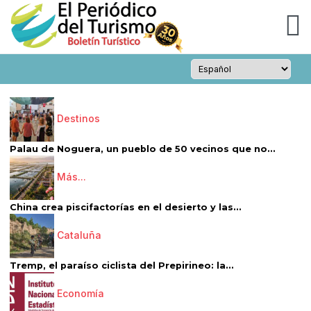
Destinos
Palau de Noguera, un pueblo de 50 vecinos que no...
Más...
China crea piscifactorías en el desierto y las...
Cataluña
Tremp, el paraíso ciclista del Prepirineo: la...
Economía