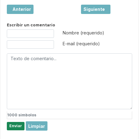
Artículo anterior: Salers es uno de los pueblos más bellos
Artículo siguiente: La R
Anterior
Siguiente
Escribir un comentario
Texto de comentario
Nombre (requerido)
E-mail (requerido)
1000
simbolos
Limpiar
Enviar