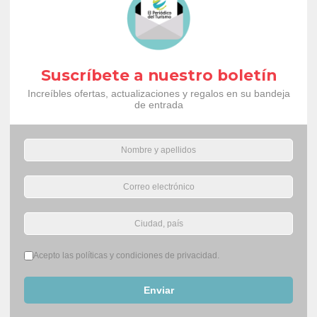
Suscríbete a nuestro boletín
Increíbles ofertas, actualizaciones y regalos en su bandeja
de entrada
Términos del servicio
*
Acepto las políticas y condiciones de privacidad.
Enviar