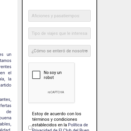
s un
atamos
reCAPTCHA
*
yentes
 en el
ía, la
artido
antes,
ertas
es de
Términos del servicio
*
Estoy de acuerdo con los
buena
términos y condiciones
ables,
establecidos en la
Política de
dad,
Privacidad de El Club del Buen