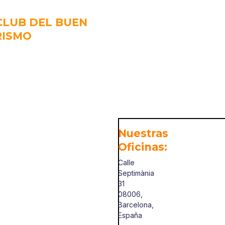
CLUB DEL BUEN
RISMO
Nuestras
Oficinas:
Calle
Septimània
31
08006,
Barcelona,
España