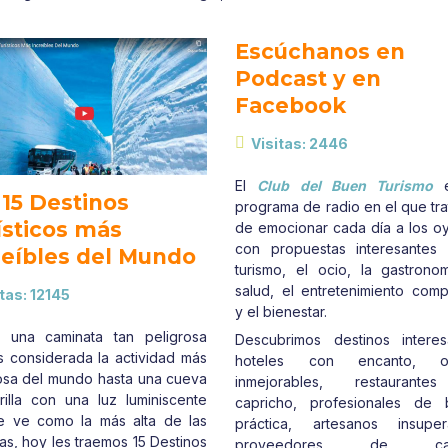
Escúchanos en
Podcast y en
Facebook
Visitas: 2446
El
Club del Buen Turismo
e
 15 Destinos
programa de radio en el que tr
ísticos más
de emocionar cada día a los o
con propuestas interesantes
reíbles del Mundo
turismo, el ocio, la gastronom
salud, el entretenimiento comp
tas: 12145
y el bienestar.
 una caminata tan peligrosa
Descubrimos destinos interes
 considerada la actividad más
hoteles con encanto, of
osa del mundo hasta una cueva
inmejorables, restaurant
illa con una luz luminiscente
capricho, profesionales de 
e ve como la más alta de las
práctica, artesanos insuper
ías, hoy les traemos 15 Destinos
proveedores de cali