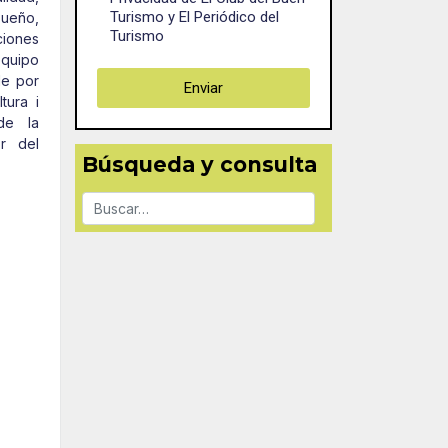
Turismo y El Periódico del
ueño,
Turismo
ciones
equipo
de por
Enviar
tura i
de la
r del
Búsqueda y consulta
Buscar