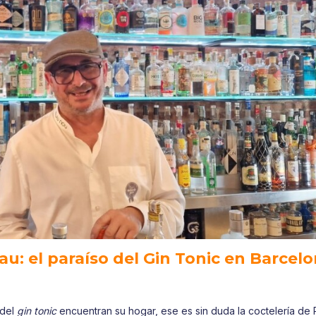
au: el paraíso del Gin Tonic en Barcel
 del
gin tonic
encuentran su hogar, ese es sin duda la coctelería de 