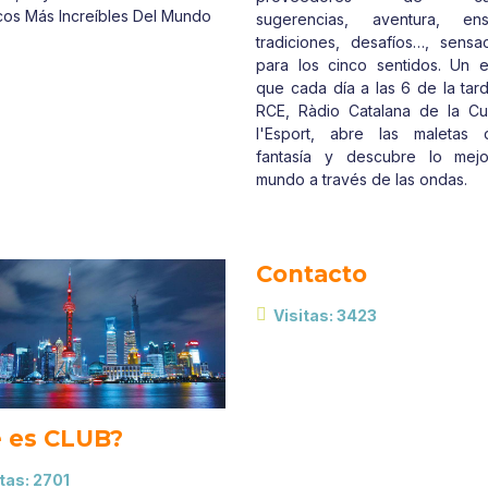
icos Más Increíbles Del Mundo
sugerencias, aventura, ens
tradiciones, desafíos…, sensa
para los cinco sentidos. Un 
que cada día a las 6 de la tar
RCE, Ràdio Catalana de la Cul
l'Esport, abre las maletas 
fantasía y descubre lo mejo
mundo a través de las ondas.
Contacto
Visitas: 3423
 es CLUB?
tas: 2701