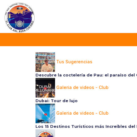
Tus Sugerencias
Descubre la coctelería de Pau: el paraíso del
Galeria de videos - Club
Dubai: Tour de lujo
Galeria de videos - Club
Los 15 Destinos Turísticos más Increíbles de