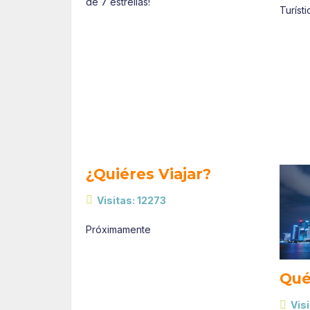
de 7 estrellas!
Turíst
¿Quiéres Viajar?
Visitas: 12273
Próximamente
Qué
Visi