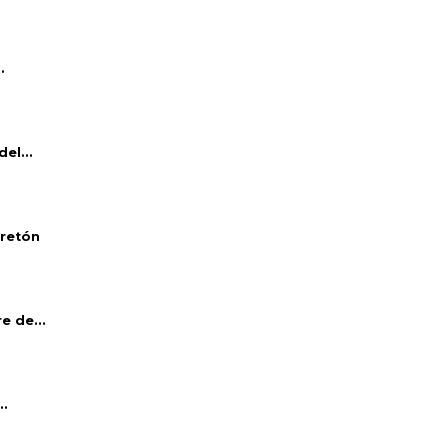
.
el...
bretón
e de...
..