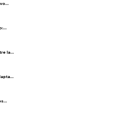
vo...
:...
e la...
apta...
s...