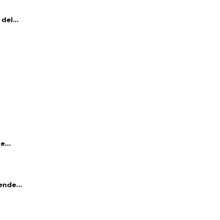
del...
e...
ende...