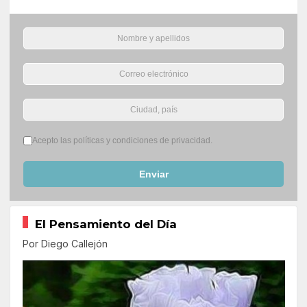
Términos del servicio
*
Acepto las políticas y condiciones de privacidad.
Enviar
El Pensamiento del Día
Por Diego Callejón