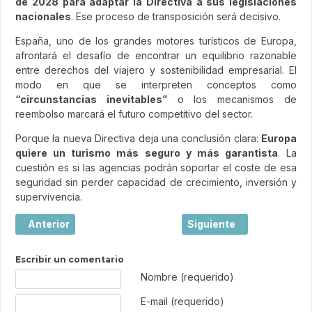
de 2028 para adaptar la Directiva a sus legislaciones
nacionales
. Ese proceso de transposición será decisivo.
España, uno de los grandes motores turísticos de Europa,
afrontará el desafío de encontrar un equilibrio razonable
entre derechos del viajero y sostenibilidad empresarial. El
modo en que se interpreten conceptos como
“circunstancias inevitables”
o los mecanismos de
reembolso marcará el futuro competitivo del sector.
Porque la nueva Directiva deja una conclusión clara:
Europa
quiere un turismo más seguro y más garantista
. La
cuestión es si las agencias podrán soportar el coste de esa
seguridad sin perder capacidad de crecimiento, inversión y
supervivencia.
Artículo anterior: FECLAV logra que los mayores elijan libr
Artículo siguiente: PKFAR
Anterior
Siguiente
Escribir un comentario
Texto de comentario
Nombre (requerido)
E-mail (requerido)