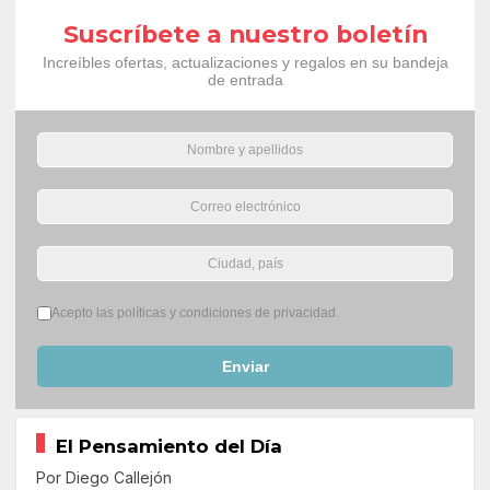
Suscríbete a nuestro boletín
Increíbles ofertas, actualizaciones y regalos en su bandeja
de entrada
Términos del servicio
*
Acepto las políticas y condiciones de privacidad.
Enviar
El Pensamiento del Día
Por Diego Callejón