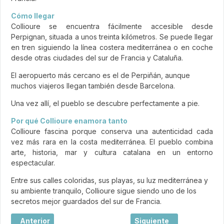
Cómo llegar
Collioure se encuentra fácilmente accesible desde
Perpignan, situada a unos treinta kilómetros. Se puede llegar
en tren siguiendo la línea costera mediterránea o en coche
desde otras ciudades del sur de Francia y Cataluña.
El aeropuerto más cercano es el de Perpiñán, aunque
muchos viajeros llegan también desde Barcelona.
Una vez allí, el pueblo se descubre perfectamente a pie.
Por qué Collioure enamora tanto
Collioure fascina porque conserva una autenticidad cada
vez más rara en la costa mediterránea. El pueblo combina
arte, historia, mar y cultura catalana en un entorno
espectacular.
Entre sus calles coloridas, sus playas, su luz mediterránea y
su ambiente tranquilo, Collioure sigue siendo uno de los
secretos mejor guardados del sur de Francia.
Artículo anterior: Burdeos, la joya elegante del suroeste d
Artículo siguiente: Dive
Anterior
Siguiente