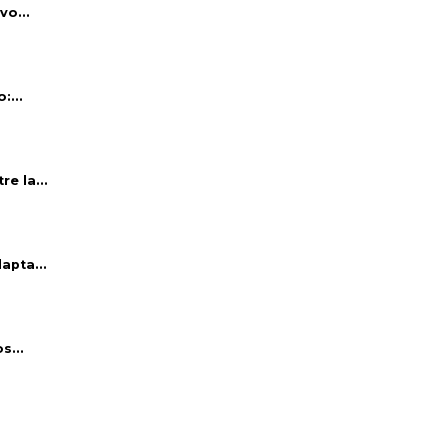
vo...
:...
e la...
apta...
s...