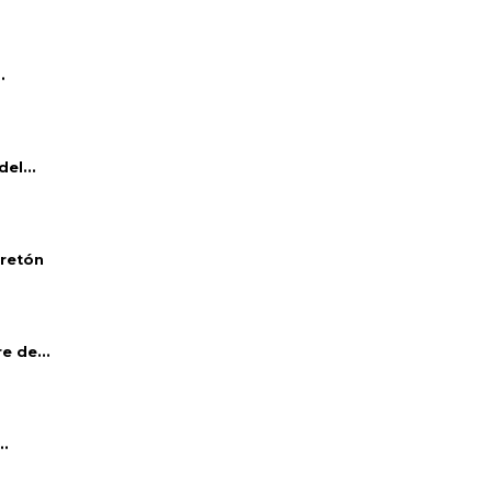
.
el...
bretón
e de...
..