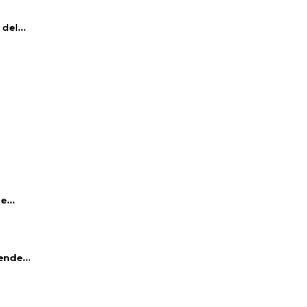
del...
e...
ende...