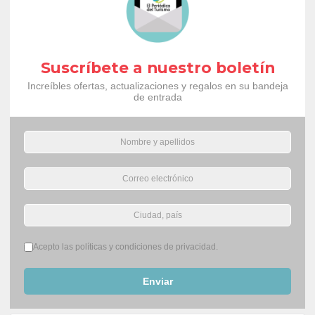
Suscríbete a nuestro boletín
Increíbles ofertas, actualizaciones y regalos en su bandeja
de entrada
Términos del servicio
*
Acepto las políticas y condiciones de privacidad.
Enviar