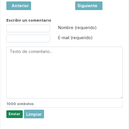
Artículo anterior: El lenguaje del bronce: las campanas, 
Artículo siguiente: En dic
Anterior
Siguiente
Escribir un comentario
Texto de comentario
Nombre (requerido)
E-mail (requerido)
1000
simbolos
Limpiar
Enviar