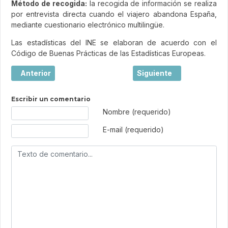
Método de recogida:
la recogida de información se realiza
por entrevista directa cuando el viajero abandona España,
mediante cuestionario electrónico multilingüe.
Las estadísticas del INE se elaboran de acuerdo con el
Código de Buenas Prácticas de las Estadísticas Europeas.
Artículo anterior: Encuesta de Gasto Turístico (EGATUR) J
Artículo siguiente: Encu
Anterior
Siguiente
Escribir un comentario
Texto de comentario
Nombre (requerido)
E-mail (requerido)