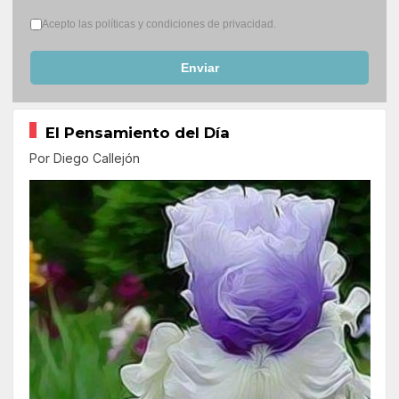
Términos del servicio
*
Acepto las políticas y condiciones de privacidad.
Enviar
El Pensamiento del Día
Por Diego Callejón