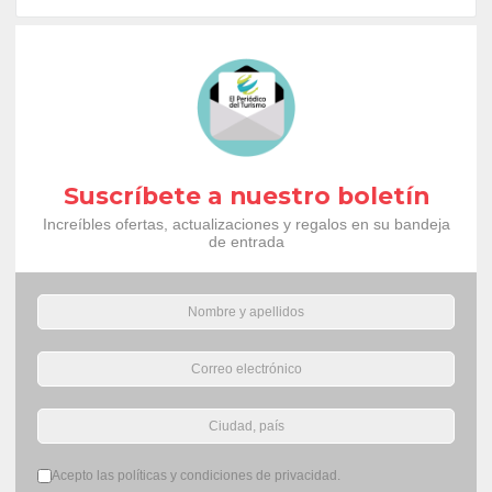
Suscríbete a nuestro boletín
Increíbles ofertas, actualizaciones y regalos en su bandeja
de entrada
Términos del servicio
*
Acepto las políticas y condiciones de privacidad.