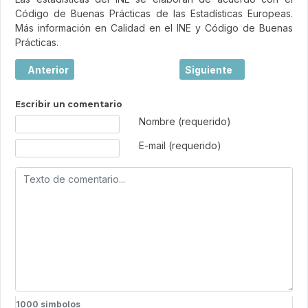
Código de Buenas Prácticas de las Estadísticas Europeas.
Más información en Calidad en el INE y Código de Buenas
Prácticas.
Artículo anterior: Encuesta de Gasto Turístico (EGATUR) 
Artículo siguiente: Cuen
Anterior
Siguiente
Escribir un comentario
Texto de comentario
Nombre (requerido)
E-mail (requerido)
1000
simbolos