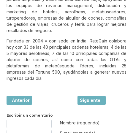
los equipos de revenue management, distribución y
marketing de hoteles, aerolíneas, metabuscadores,
turoperadores, empresas de alquiler de coches, compañías
de gestión de viajes, cruceros y ferris para lograr mejores
resultados de negocio.
Fundada en 2004 y con sede en India, RateGain colabora
hoy con 33 de las 40 principales cadenas hoteleras, 4 de las
5 mayores aerolíneas, 7 de las 10 principales compañías de
alquiler de coches, así como con todas las OTAs y
plataformas de metabúsqueda líderes, incluidas 25
empresas del Fortune 500, ayudándolas a generar nuevos
ingresos cada día.
Artículo anterior: Grupo Ibersol cierra 2025 con una fact
Artículo siguiente: Pall
Anterior
Siguiente
Escribir un comentario
Texto de comentario
Nombre (requerido)