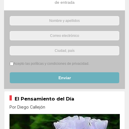
de entrada
Términos del servicio
*
Acepto las políticas y condiciones de privacidad.
Enviar
El Pensamiento del Día
Por Diego Callejón