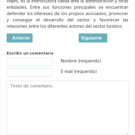
viajes, es la interlocutora válida ante la administración y otras
entidades. Entre sus funciones principales se encuentran
defender los intereses de los propios asociados, promover
y conseguir el desarrollo del sector y favorecer las
relaciones entre los diferentes actores del sector turístico.
Artículo anterior: El tráfico aéreo en los aeropuertos espa
Artículo siguiente: PKFAR
Anterior
Siguiente
Escribir un comentario
Texto de comentario
Nombre (requerido)
E-mail (requerido)