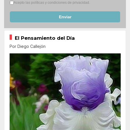
Términos del servicio
*
Acepto las políticas y condiciones de privacidad.
Enviar
El Pensamiento del Día
Por Diego Callejón