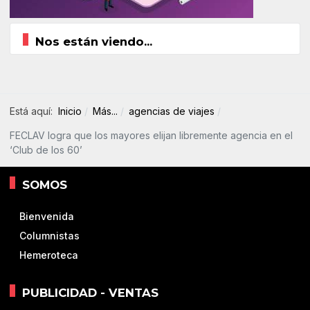
Nos están viendo...
Está aquí:
Inicio
Más...
agencias de viajes
FECLAV logra que los mayores elijan libremente agencia en el
‘Club de los 60’
SOMOS
Bienvenida
Columnistas
Hemeroteca
PUBLICIDAD - VENTAS