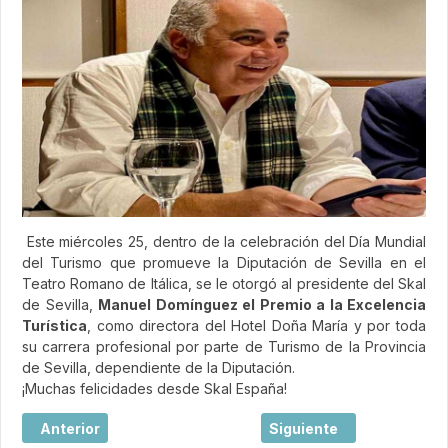
Este miércoles 25, dentro de la celebración del Día Mundial
del Turismo que promueve la Diputación de Sevilla en el
Teatro Romano de Itálica, se le otorgó al presidente del Skal
de Sevilla,
Manuel Domínguez el Premio a la Excelencia
Turística
, como directora del Hotel Doña María y por toda
su carrera profesional por parte de Turismo de la Provincia
de Sevilla, dependiente de la Diputación.
¡Muchas felicidades desde Skal España!
Artículo anterior: Singapore Airlines nombra a Kevin Lee 
Artículo siguiente: Nuev
Anterior
Siguiente