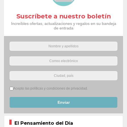
Suscríbete a nuestro boletín
Increíbles ofertas, actualizaciones y regalos en su bandeja
de entrada
Términos del servicio
*
Acepto las políticas y condiciones de privacidad.
Enviar
El Pensamiento del Día