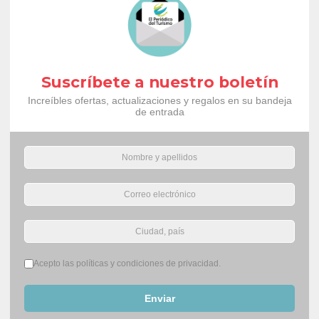
Suscríbete a nuestro boletín
Increíbles ofertas, actualizaciones y regalos en su bandeja
de entrada
Términos del servicio
*
Acepto las políticas y condiciones de privacidad.
Enviar