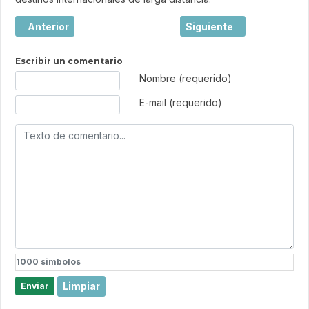
Artículo anterior: Soltour refuerza su compromiso con las
Artículo siguiente: Solto
Anterior
Siguiente
Escribir un comentario
Texto de comentario
Nombre (requerido)
E-mail (requerido)
1000
simbolos
Limpiar
Enviar