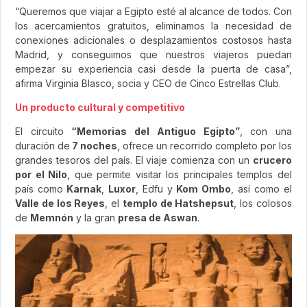
“Queremos que viajar a Egipto esté al alcance de todos. Con
los acercamientos gratuitos, eliminamos la necesidad de
conexiones adicionales o desplazamientos costosos hasta
Madrid, y conseguimos que nuestros viajeros puedan
empezar su experiencia casi desde la puerta de casa”,
afirma Virginia Blasco, socia y CEO de Cinco Estrellas Club.
Un producto cultural y competitivo
El circuito
“Memorias del Antiguo Egipto”
, con una
duración de
7 noches
, ofrece un recorrido completo por los
grandes tesoros del país. El viaje comienza con un
crucero
por el Nilo
, que permite visitar los principales templos del
país como
Karnak
,
Luxor
, Edfu y
Kom Ombo
, así como el
Valle de los Reyes
, el
templo de Hatshepsut
, los colosos
de
Memnón
y la gran
presa de Aswan
.