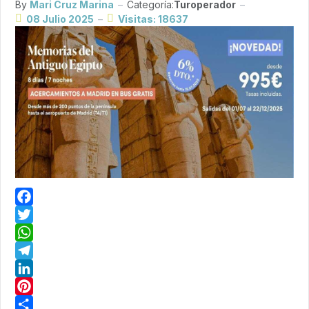
By
Mari Cruz Marina
Categoría:
Turoperador
08 Julio 2025
Visitas: 18637
Facebook
Twitter
WhatsApp
Telegram
LinkedIn
Pinterest