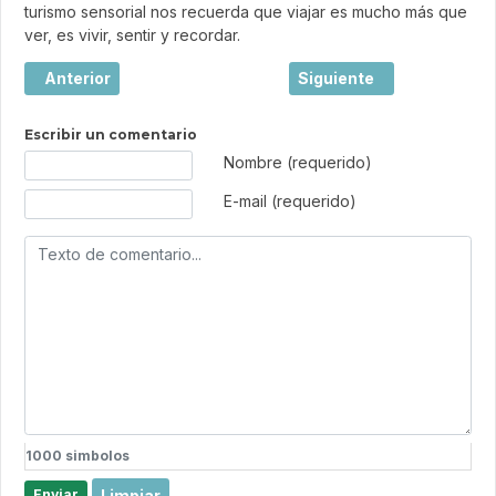
turismo sensorial nos recuerda que viajar es mucho más que
ver, es vivir, sentir y recordar.
Artículo anterior: Turismo vs. Anti-Turismo: Descubre cóm
Artículo siguiente: Esca
Anterior
Siguiente
Escribir un comentario
Texto de comentario
Nombre (requerido)
E-mail (requerido)
1000
simbolos
Limpiar
Enviar