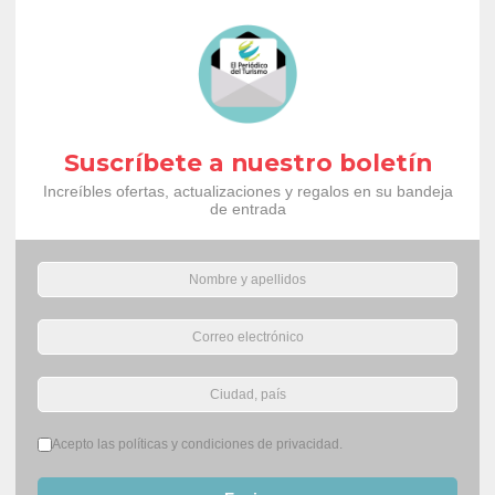
Suscríbete a nuestro boletín
Increíbles ofertas, actualizaciones y regalos en su bandeja
de entrada
Términos del servicio
*
Acepto las políticas y condiciones de privacidad.