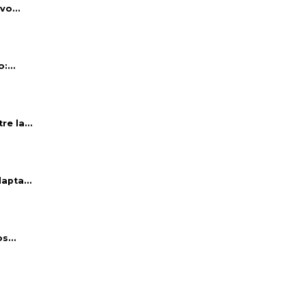
vo...
:...
e la...
apta...
s...