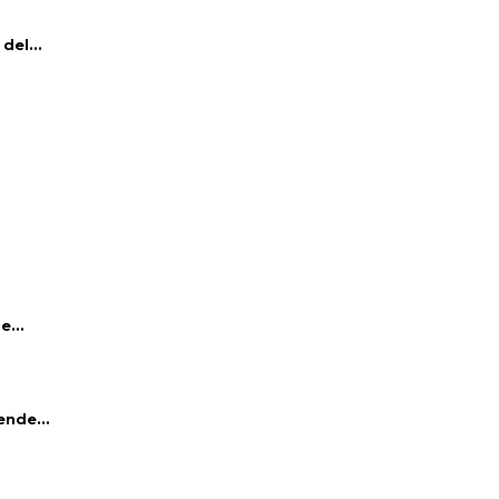
del...
e...
ende...