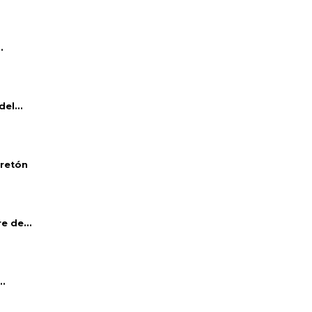
.
el...
bretón
e de...
..