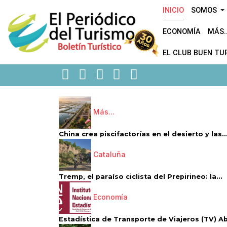
INICIO
SOMOS
ECONOMÍA
MÁS..
EL CLUB BUEN TU
Más...
China crea piscifactorías en el desierto y las..
Cataluña
Tremp, el paraíso ciclista del Prepirineo: la...
Economía
Estadística de Transporte de Viajeros (TV) Abri