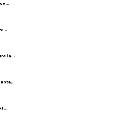
vo...
:...
e la...
apta...
s...