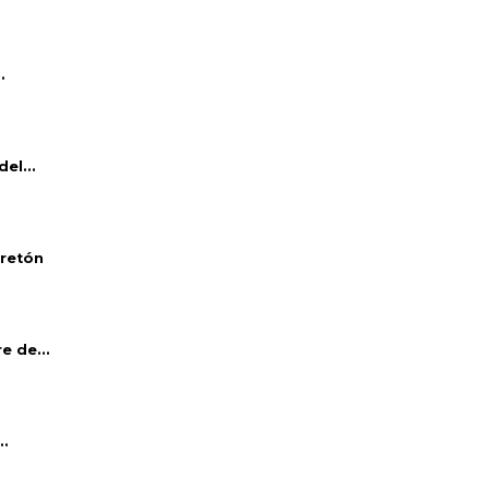
.
el...
bretón
e de...
..