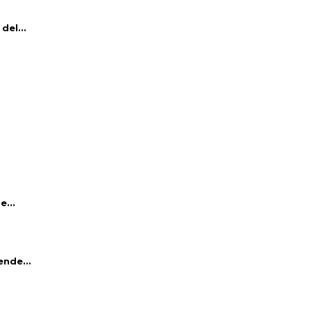
del...
e...
ende...