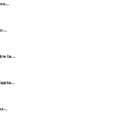
vo...
:...
e la...
apta...
s...