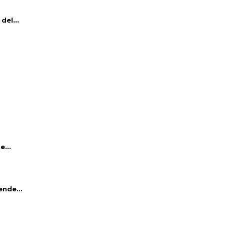
del...
e...
ende...