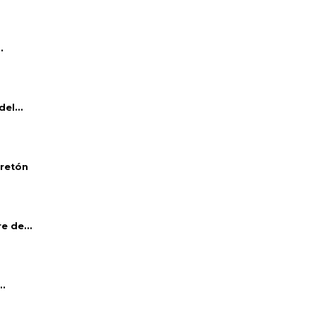
.
el...
bretón
e de...
..