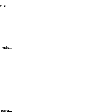
mic
 más...
para...