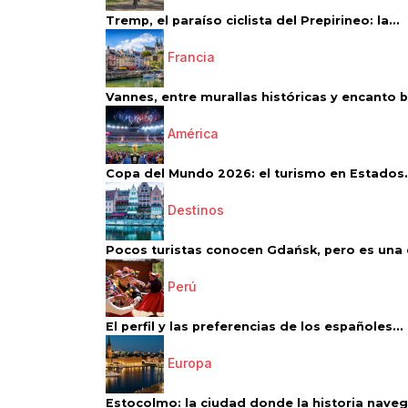
Tremp, el paraíso ciclista del Prepirineo: la...
Francia
Vannes, entre murallas históricas y encanto 
América
Copa del Mundo 2026: el turismo en Estados.
Destinos
Pocos turistas conocen Gdańsk, pero es una d
Perú
El perfil y las preferencias de los españoles...
Europa
Estocolmo: la ciudad donde la historia navega