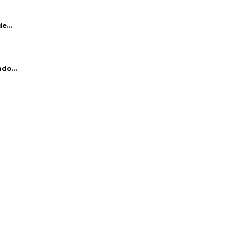
e...
do...