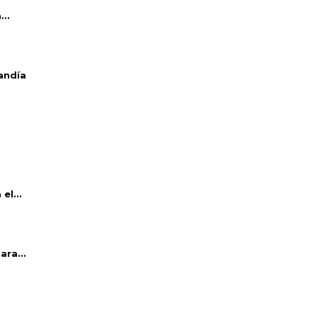
..
andía
el...
ara...