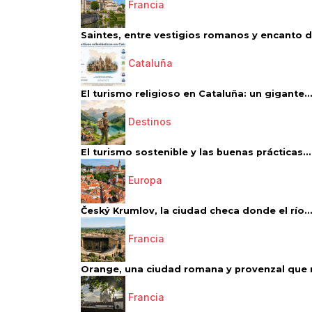
Francia
Saintes, entre vestigios romanos y encanto de
Cataluña
El turismo religioso en Cataluña: un gigante..
Destinos
El turismo sostenible y las buenas prácticas...
Europa
Český Krumlov, la ciudad checa donde el río..
Francia
Orange, una ciudad romana y provenzal que 
Francia