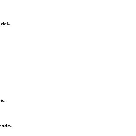
del...
e...
ende...