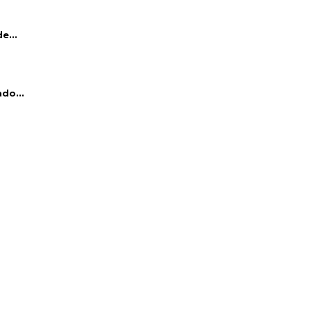
e...
do...