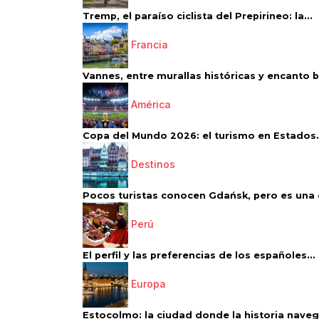
Tremp, el paraíso ciclista del Prepirineo: la...
Francia
Vannes, entre murallas históricas y encanto 
América
Copa del Mundo 2026: el turismo en Estados.
Destinos
Pocos turistas conocen Gdańsk, pero es una d
Perú
El perfil y las preferencias de los españoles...
Europa
Estocolmo: la ciudad donde la historia navega