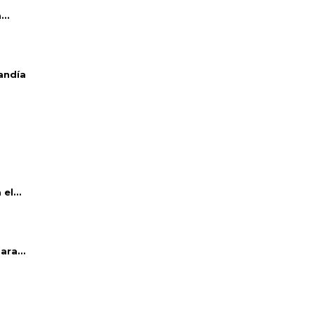
..
andía
el...
ara...