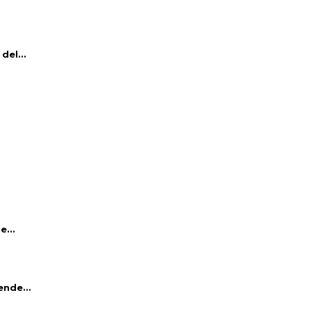
del...
e...
ende...