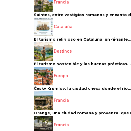
Francia
Saintes, entre vestigios romanos y encanto de
Cataluña
El turismo religioso en Cataluña: un gigante..
Destinos
El turismo sostenible y las buenas prácticas...
Europa
Český Krumlov, la ciudad checa donde el río..
Francia
Orange, una ciudad romana y provenzal que 
Francia