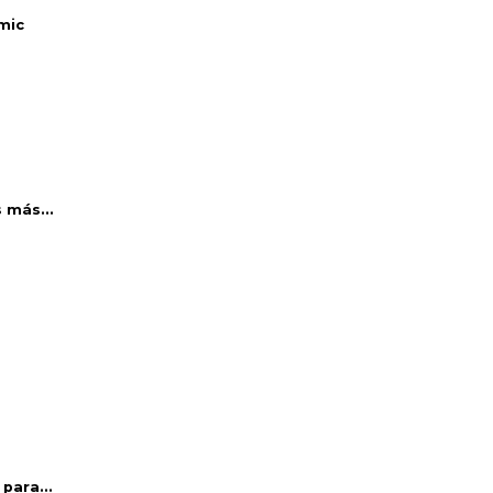
mic
 más...
para...