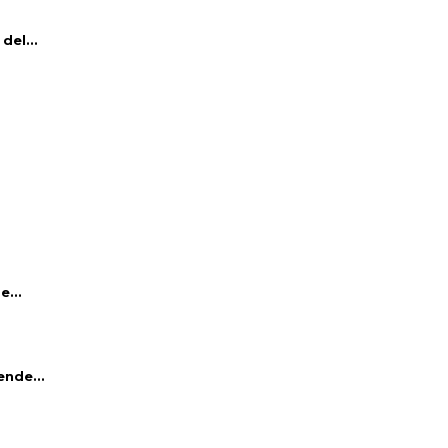
del...
e...
ende...