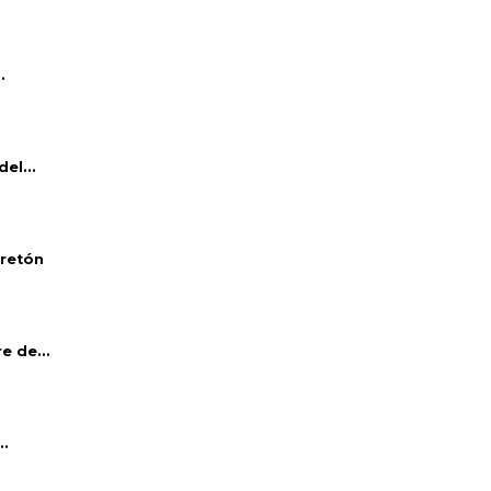
.
el...
bretón
e de...
..