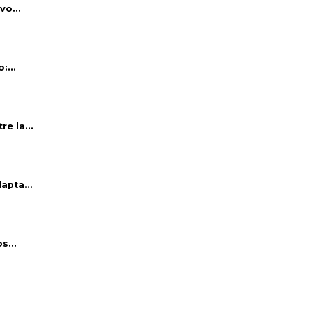
vo...
:...
e la...
apta...
s...