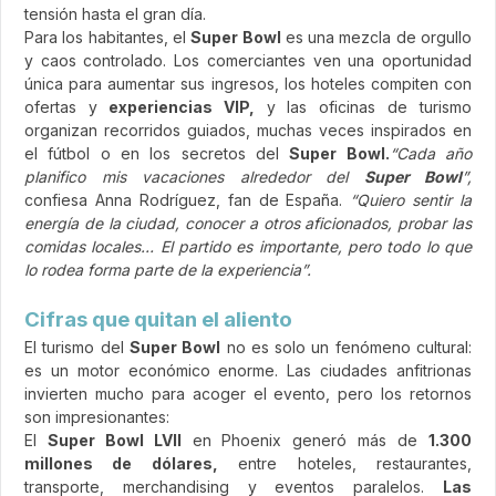
tensión hasta el gran día.
Para los habitantes, el
Super Bowl
es una mezcla de orgullo
y caos controlado. Los comerciantes ven una oportunidad
única para aumentar sus ingresos, los hoteles compiten con
ofertas y
experiencias VIP,
y las oficinas de turismo
organizan recorridos guiados, muchas veces inspirados en
el fútbol o en los secretos del
Super Bowl.
“Cada año
planifico mis vacaciones alrededor del
Super Bowl
”,
confiesa Anna Rodríguez, fan de España.
“Quiero sentir la
energía de la ciudad, conocer a otros aficionados, probar las
comidas locales… El partido es importante, pero todo lo que
lo rodea forma parte de la experiencia”.
Cifras que quitan el aliento
El turismo del
Super Bowl
no es solo un fenómeno cultural:
es un motor económico enorme. Las ciudades anfitrionas
invierten mucho para acoger el evento, pero los retornos
son impresionantes:
El
Super Bowl LVII
en Phoenix generó más de
1.300
millones de dólares,
entre hoteles, restaurantes,
transporte, merchandising y eventos paralelos.
Las