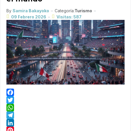
By
Samira Bakayoko
Categoría:
Turismo
09 Febrero 2026
Visitas: 587
Facebook
Twitter
WhatsApp
Telegram
LinkedIn