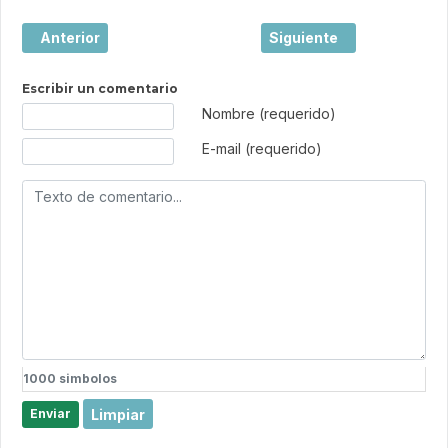
Artículo anterior: Estados Unidos y la Copa del Mundo 2026
Artículo siguiente: Estad
Anterior
Siguiente
Escribir un comentario
Texto de comentario
Nombre (requerido)
E-mail (requerido)
1000
simbolos
Limpiar
Enviar