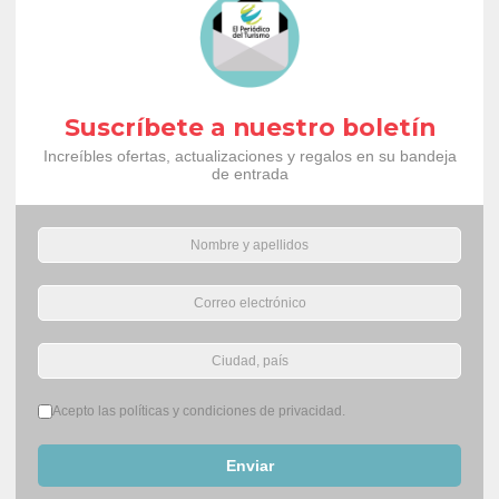
Suscríbete a nuestro boletín
Increíbles ofertas, actualizaciones y regalos en su bandeja
de entrada
Términos del servicio
*
Acepto las políticas y condiciones de privacidad.
Enviar