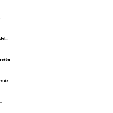
.
el...
bretón
e de...
..