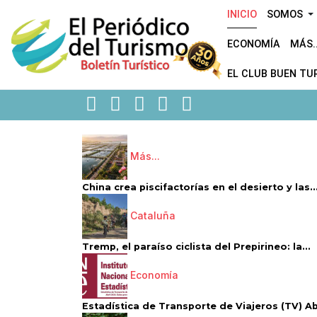
INICIO
SOMOS
ECONOMÍA
MÁS..
EL CLUB BUEN TU
Más...
China crea piscifactorías en el desierto y las..
Cataluña
Tremp, el paraíso ciclista del Prepirineo: la...
Economía
Estadística de Transporte de Viajeros (TV) Abri