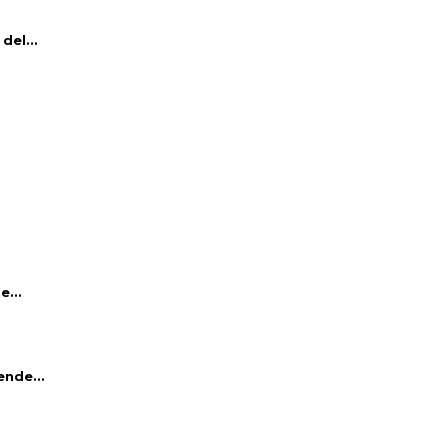
del...
e...
ende...