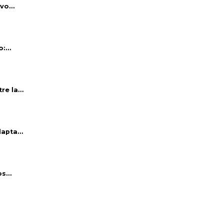
vo...
:...
e la...
apta...
s...