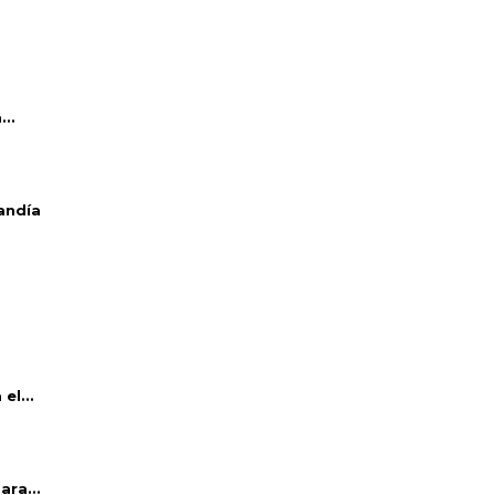
..
andía
el...
ara...