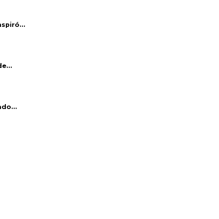
piró...
e...
do...