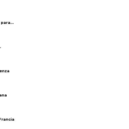
para...
.
venza
iana
Francia