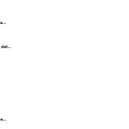
...
del...
e...