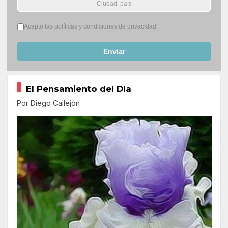
Términos del servicio
*
Acepto las políticas y condiciones de privacidad.
Enviar
El Pensamiento del Día
Por Diego Callejón