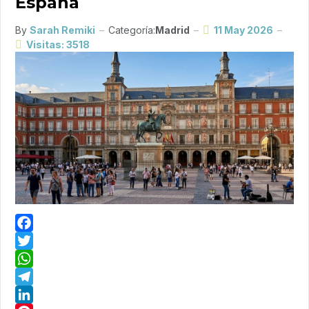
España
By
Sarah Remiki
Categoría:
Madrid
11 May 2026
Visitas: 3518
Facebook
Twitter
WhatsApp
Telegram