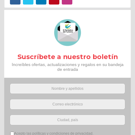
Suscríbete a nuestro boletín
Increíbles ofertas, actualizaciones y regalos en su bandeja
de entrada
Términos del servicio
*
Acepto las políticas y condiciones de privacidad.