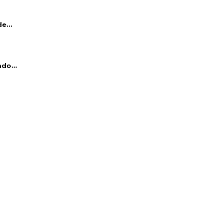
e...
do...