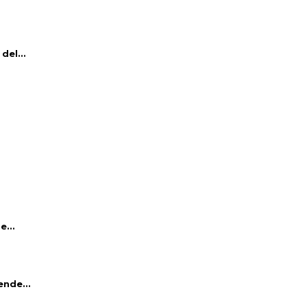
del...
e...
ende...