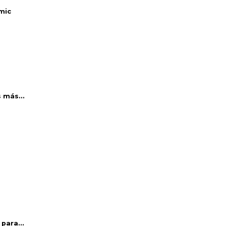
mic
 más...
para...