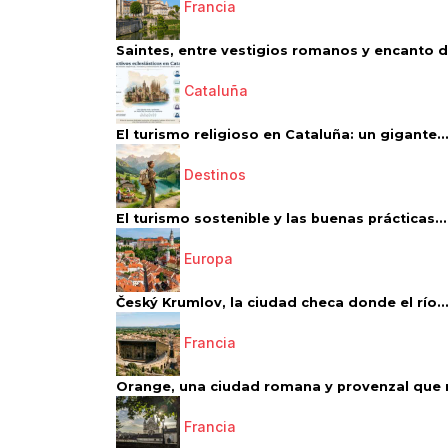
Francia
Saintes, entre vestigios romanos y encanto de
Cataluña
El turismo religioso en Cataluña: un gigante..
Destinos
El turismo sostenible y las buenas prácticas...
Europa
Český Krumlov, la ciudad checa donde el río..
Francia
Orange, una ciudad romana y provenzal que 
Francia