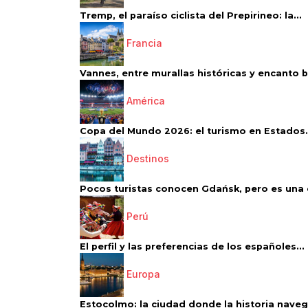
Tremp, el paraíso ciclista del Prepirineo: la...
Francia
Vannes, entre murallas históricas y encanto 
América
Copa del Mundo 2026: el turismo en Estados.
Destinos
Pocos turistas conocen Gdańsk, pero es una d
Perú
El perfil y las preferencias de los españoles...
Europa
Estocolmo: la ciudad donde la historia navega