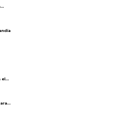
..
andía
el...
ara...