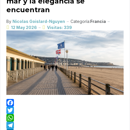
mar y la elegancia se
encuentran
By
Nicolas Goislard-Nguyen
Categoría:
Francia
12 May 2026
Visitas: 339
Facebook
Twitter
WhatsApp