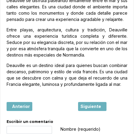
Deauville se disfruta paseando lentamente entre el mar y sus
calles elegantes. Es una ciudad donde el ambiente importa
tanto como los monumentos y donde cada detalle parece
pensado para crear una experiencia agradable y relajante.
Entre playas, arquitectura, cultura y tradición, Deauville
ofrece una experiencia turística completa y diferente.
Seduce por su elegancia discreta, por su relación con el mar
y por esa atmósfera tranquila que la convierte en uno de los
destinos más especiales de Normandía.
Deauville es un destino ideal para quienes buscan combinar
descanso, patrimonio y estilo de vida francés. Es una ciudad
que se descubre con calma y que deja el recuerdo de una
Francia elegante, luminosa y profundamente ligada al mar.
Artículo anterior: Annecy, entre lago alpino y encanto rom
Artículo siguiente: Colm
Anterior
Siguiente
Escribir un comentario
Texto de comentario
Nombre (requerido)