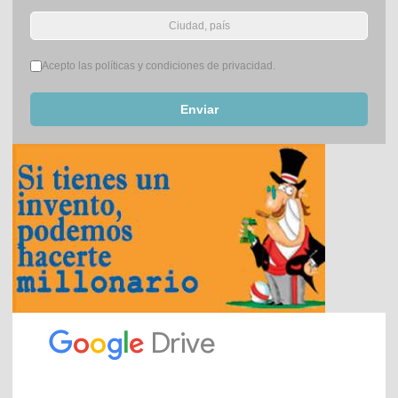
Términos del servicio
*
Acepto las políticas y condiciones de privacidad.
Enviar