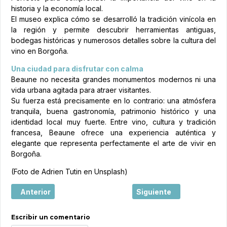
historia y la economía local.
El museo explica cómo se desarrolló la tradición vinícola en
la región y permite descubrir herramientas antiguas,
bodegas históricas y numerosos detalles sobre la cultura del
vino en Borgoña.
Una ciudad para disfrutar con calma
Beaune no necesita grandes monumentos modernos ni una
vida urbana agitada para atraer visitantes.
Su fuerza está precisamente en lo contrario: una atmósfera
tranquila, buena gastronomía, patrimonio histórico y una
identidad local muy fuerte. Entre vino, cultura y tradición
francesa, Beaune ofrece una experiencia auténtica y
elegante que representa perfectamente el arte de vivir en
Borgoña.
(Foto de Adrien Tutin en Unsplash)
Artículo anterior: Eguisheim, un village de cuento en el co
Artículo siguiente: Metz, 
Anterior
Siguiente
Escribir un comentario