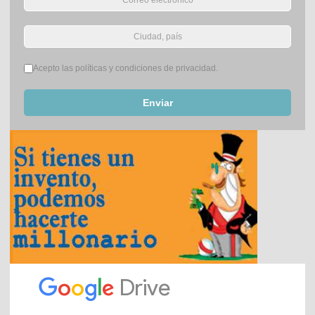
Términos del servicio
*
Acepto las políticas y condiciones de privacidad.
Enviar