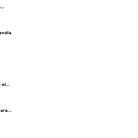
..
andía
el...
ara...