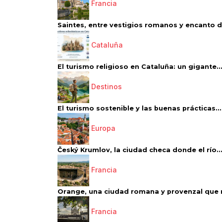
Francia
Saintes, entre vestigios romanos y encanto de
Cataluña
El turismo religioso en Cataluña: un gigante..
Destinos
El turismo sostenible y las buenas prácticas...
Europa
Český Krumlov, la ciudad checa donde el río..
Francia
Orange, una ciudad romana y provenzal que 
Francia