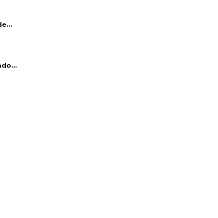
e...
do...