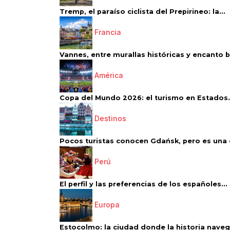
Tremp, el paraíso ciclista del Prepirineo: la...
Francia
Vannes, entre murallas históricas y encanto 
América
Copa del Mundo 2026: el turismo en Estados.
Destinos
Pocos turistas conocen Gdańsk, pero es una d
Perú
El perfil y las preferencias de los españoles...
Europa
Estocolmo: la ciudad donde la historia navega