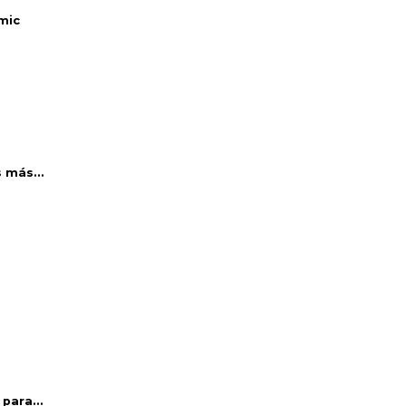
mic
 más...
para...