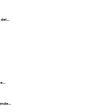
del...
e...
ende...