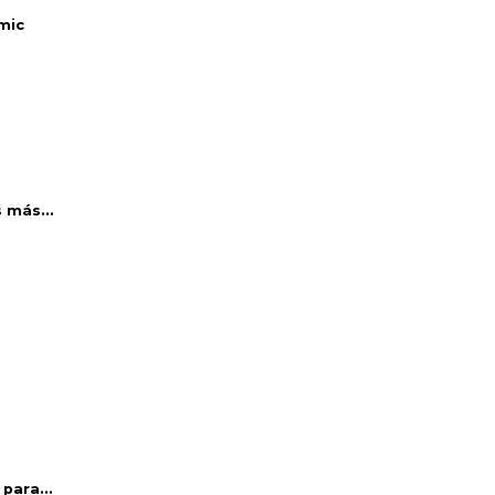
mic
 más...
para...