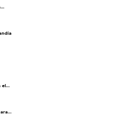
..
andía
el...
ara...