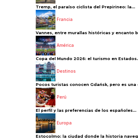
Tremp, el paraíso ciclista del Prepirineo: la...
Francia
Vannes, entre murallas históricas y encanto 
América
Copa del Mundo 2026: el turismo en Estados.
Destinos
Pocos turistas conocen Gdańsk, pero es una d
Perú
El perfil y las preferencias de los españoles...
Europa
Estocolmo: la ciudad donde la historia navega