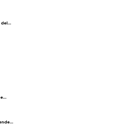
del...
e...
ende...