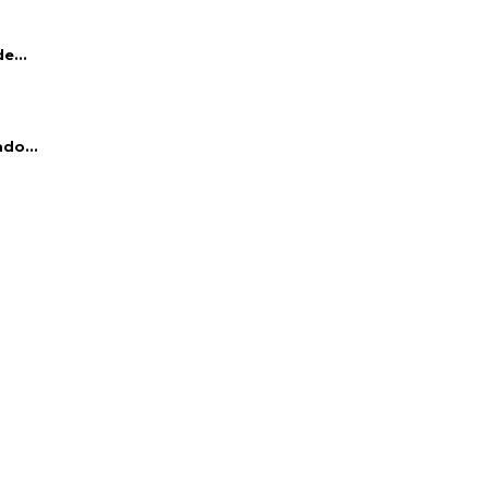
e...
do...