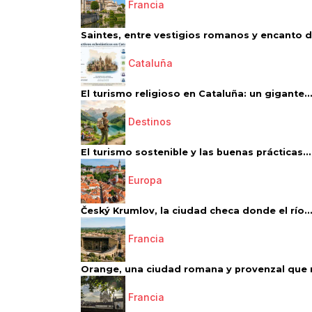
Francia
Saintes, entre vestigios romanos y encanto de
Cataluña
El turismo religioso en Cataluña: un gigante..
Destinos
El turismo sostenible y las buenas prácticas...
Europa
Český Krumlov, la ciudad checa donde el río..
Francia
Orange, una ciudad romana y provenzal que 
Francia