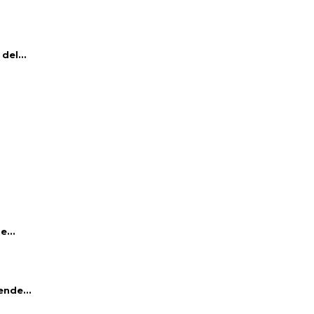
del...
e...
ende...