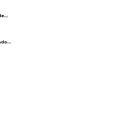
e...
do...