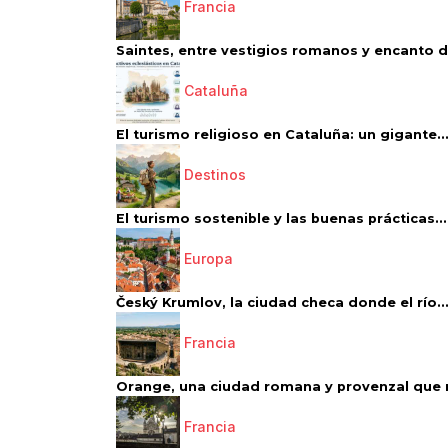
Francia
Saintes, entre vestigios romanos y encanto de
Cataluña
El turismo religioso en Cataluña: un gigante..
Destinos
El turismo sostenible y las buenas prácticas...
Europa
Český Krumlov, la ciudad checa donde el río..
Francia
Orange, una ciudad romana y provenzal que 
Francia