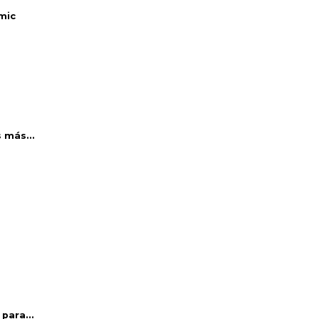
mic
 más...
para...