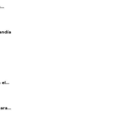
..
andía
el...
ara...