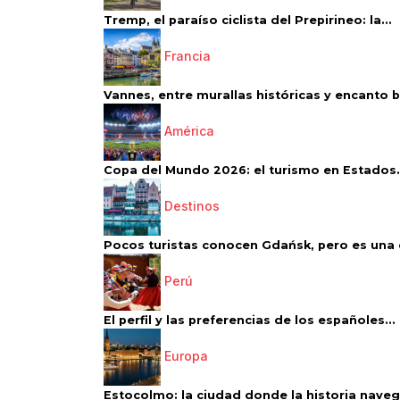
Tremp, el paraíso ciclista del Prepirineo: la...
Francia
Vannes, entre murallas históricas y encanto 
América
Copa del Mundo 2026: el turismo en Estados.
Destinos
Pocos turistas conocen Gdańsk, pero es una d
Perú
El perfil y las preferencias de los españoles...
Europa
Estocolmo: la ciudad donde la historia navega