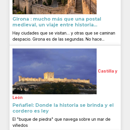
Girona : mucho más que una postal
medieval, un viaje entre historia...
Hay ciudades que se visitan… y otras que se caminan
despacio. Girona es de las segundas. No hace...
Castilla y
León
Peñafiel: Donde la historia se brinda y el
cordero es ley
El "buque de piedra" que navega sobre un mar de
viñedos