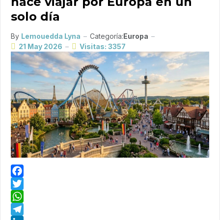
hace viajar por Europa en un
solo día
By
Lemouedda Lyna
Categoría:
Europa
21 May 2026
Visitas: 3357
Facebook
Twitter
WhatsApp