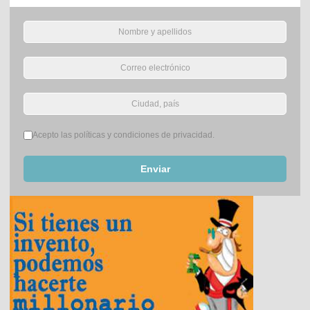
Términos del servicio
*
Acepto las políticas y condiciones de privacidad.
Enviar