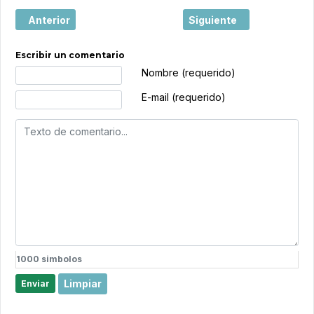
Artículo anterior: Český Krumlov, la ciudad checa donde el
Artículo siguiente: Esc
Anterior
Siguiente
Escribir un comentario
Texto de comentario
Nombre (requerido)
E-mail (requerido)
1000
simbolos
Limpiar
Enviar