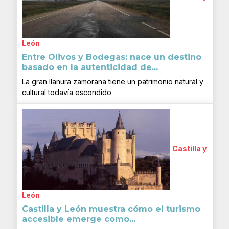
León
Entre Olivos y Bodegas: nace un destino
basado en la autenticidad de...
La gran llanura zamorana tiene un patrimonio natural y
cultural todavía escondido
Castilla y
León
Castilla y León muestra cómo el turismo
accesible emerge como...