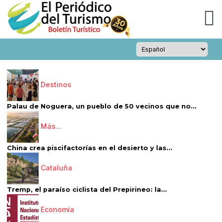
Destinos
Palau de Noguera, un pueblo de 50 vecinos que no...
Más...
China crea piscifactorías en el desierto y las...
Cataluña
Tremp, el paraíso ciclista del Prepirineo: la...
Economía