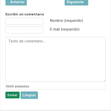
Artículo anterior: La contribución de España a la constitu
Artículo siguiente: ¿Cóm
Anterior
Siguiente
Escribir un comentario
Texto de comentario
Nombre (requerido)
E-mail (requerido)
1000
simbolos
Limpiar
Enviar