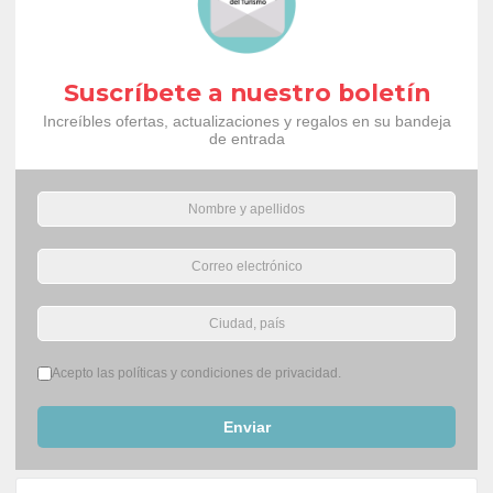
Suscríbete a nuestro boletín
Increíbles ofertas, actualizaciones y regalos en su bandeja
de entrada
Términos del servicio
*
Acepto las políticas y condiciones de privacidad.
Enviar