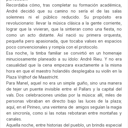
Recordaba cómo, tras completar su formación académica,
André decidió que su camino no sería el de las salas
solemnes ni el público reducido. Su propósito era
revolucionario: llevar la música clásica a la gente corriente,
lograr que la vivieran, que la sintieran como una fiesta, no
como un acto distante. Así nació su primera orquesta,
pequeña pero apasionada, que tocaba valses en espacios
poco convencionales y rompía con el protocolo.
Esa noche, la timba familiar se convirtió en un homenaje
minuciosamente planeado a su ídolo: André Rieu. Y no era
casualidad que la cena empezara exactamente a la misma
hora en que el maestro holandés desplegaba su violín en la
Plaza Vrijthof de Maastricht.
Para Manel, aquel no era un simple guiño, sino una manera
de tejer un puente invisible entre el Pallars y la capital del
vals. Dos celebraciones unidas por la música: allí, miles de
personas vibraban en directo bajo las luces de la plaza;
aquí, en el Pirineo, una veintena de amigos seguían la magia
en sincronía, como si las notas rebotaran entre montañas y
canales.
Aquella noche, entre historias del pueblo, un brindis especial