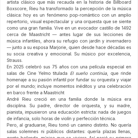
artista clásico que más recauda en la historia de Billboard
Boxscore, Rieu ha transformado la percepción de la música
clásica: hoy es un fenómeno pop-romántico con un amplio
repertorio, visual espectacular y una orquesta que se siente
como una gran familia. Vive en un evocador castillo de 1492
cerca de Maastricht — antes lugar de sus lecciones de
música infantiles, ahora su refugio con jardín y invernadero
— junto a su esposa Marjorie, quien desde hace décadas es
su socia creativa y emocional. Su músico por excelencia,
Strauss.
En 2025 celebró sus 75 años con una película especial en
salas de Cine Yelmo titulada
El sueño continúa
, que rinde
homenaje a su pasión infantil por fundar su orquesta y viajar
por el mundo; incluye momentos inéditos y una celebración
en barco frente a Maastricht
André Rieu creció en una familia donde la música era
disciplina. Su padre, director de orquesta, y su madre,
pianista, impusieron una educación estricta: nada de juegos
de infancia, solo horas de violín y perfección técnica.
Pero, al graduarse, Rieu tomó un camino distinto. No quería
salas solemnes ni públicos distantes: quería plazas llenas,
gente bailando, música que se viviera. Así nació su primera