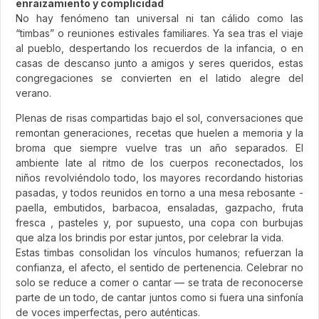
enraizamiento y complicidad
No hay fenómeno tan universal ni tan cálido como las
“timbas” o reuniones estivales familiares. Ya sea tras el viaje
al pueblo, despertando los recuerdos de la infancia, o en
casas de descanso junto a amigos y seres queridos, estas
congregaciones se convierten en el latido alegre del
verano.
Plenas de risas compartidas bajo el sol, conversaciones que
remontan generaciones, recetas que huelen a memoria y la
broma que siempre vuelve tras un año separados. El
ambiente late al ritmo de los cuerpos reconectados, los
niños revolviéndolo todo, los mayores recordando historias
pasadas, y todos reunidos en torno a una mesa rebosante -
paella, embutidos, barbacoa, ensaladas, gazpacho, fruta
fresca , pasteles y, por supuesto, una copa con burbujas
que alza los brindis por estar juntos, por celebrar la vida.
Estas timbas consolidan los vínculos humanos; refuerzan la
confianza, el afecto, el sentido de pertenencia. Celebrar no
solo se reduce a comer o cantar — se trata de reconocerse
parte de un todo, de cantar juntos como si fuera una sinfonía
de voces imperfectas, pero auténticas.