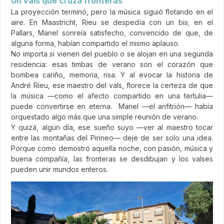
Un vals que cruza fronteras
La proyección terminó, pero la música siguió flotando en el
aire. En Maastricht, Rieu se despedía con un bis; en el
Pallars, Manel sonreía satisfecho, convencido de que, de
alguna forma, habían compartido el mismo aplauso.
No importa si vienen del pueblo o se alojan en una segunda
residencia: esas timbas de verano son el corazón que
bombea cariño, memoria, risa. Y al evocar la historia de
André Rieu, ese maestro del vals, florece la certeza de que
la música —como el afecto compartido en una tertulia—
puede convertirse en eterna. Manel —el anfitrión— había
orquestado algo más que una simple reunión de verano.
Y quizá, algún día, ese sueño suyo —ver al maestro tocar
entre las montañas del Pirineo— deje de ser solo una idea.
Porque como demostró aquella noche, con pasión, música y
buena compañía, las fronteras se desdibujan y los valses
pueden unir mundos enteros.