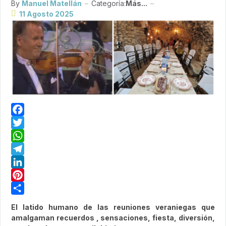
By
Manuel Matellán
Categoría:
Más...
11 Agosto 2025
Facebook
Twitter
WhatsApp
Telegram
LinkedIn
Pinterest
Share
El latido humano de las reuniones veraniegas que
amalgaman recuerdos , sensaciones, fiesta, diversión,