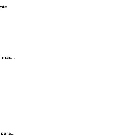
mic
 más...
para...