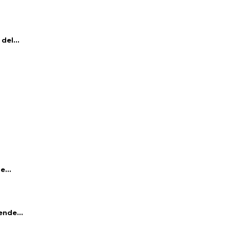
del...
e...
ende...