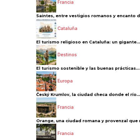
Francia
Saintes, entre vestigios romanos y encanto de
Cataluña
El turismo religioso en Cataluña: un gigante..
Destinos
El turismo sostenible y las buenas prácticas...
Europa
Český Krumlov, la ciudad checa donde el río..
Francia
Orange, una ciudad romana y provenzal que 
Francia