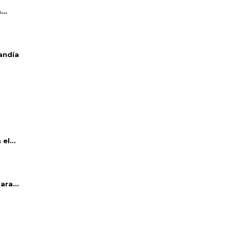
..
andía
el...
ara...