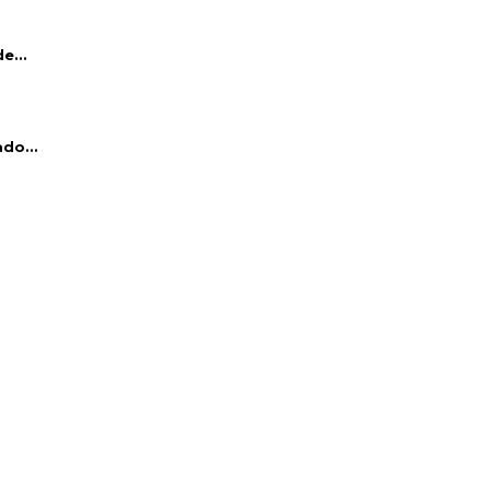
e...
do...