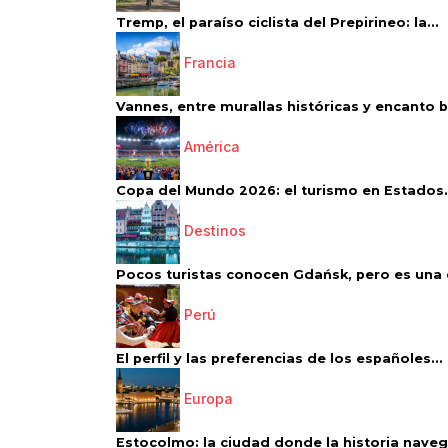
Tremp, el paraíso ciclista del Prepirineo: la...
Francia
Vannes, entre murallas históricas y encanto 
América
Copa del Mundo 2026: el turismo en Estados.
Destinos
Pocos turistas conocen Gdańsk, pero es una d
Perú
El perfil y las preferencias de los españoles...
Europa
Estocolmo: la ciudad donde la historia navega