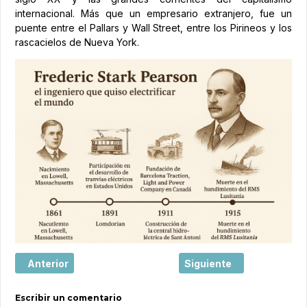
internacional. Más que un empresario extranjero, fue un
puente entre el Pallars y Wall Street, entre los Pirineos y los
rascacielos de Nueva York.
Artículo anterior: Top 5 Experiencias en el Pirineo de Giron
Artículo siguiente: Tortos
Anterior
Siguiente
Escribir un comentario