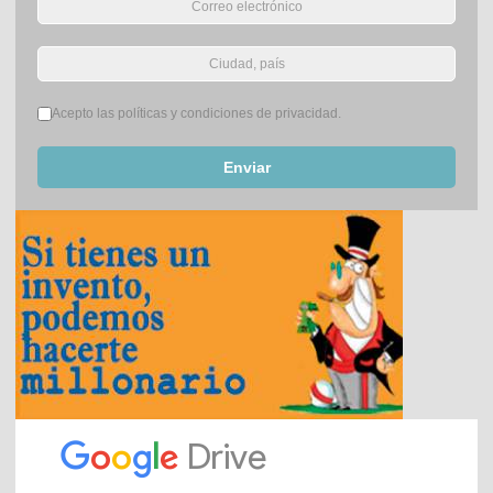
Términos del servicio
*
Acepto las políticas y condiciones de privacidad.
Enviar