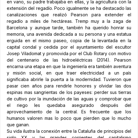
en vano, su padre trabajaba en ellas, y la agricultura con la
extensión del regadío. Poco igualmente se ha destacado las
canalizaciones que realizó Pearson para extender el
regadío a miles de hectáreas. Tremp muy a la zaga de
Barcelona y aunque tarde, también ha querido honrar su
memoria, una avenida dedicada a su persona y una estatua
erguida en el mismo paseo, copia de la levantada en la
capital condal y cedida por el ayuntamiento del escultor
Josep Viladomat y promovida por el Club Rotary con motivo
del centenario de las hidroeléctricas (2014). Pearson
encarna una etapa en que la ingeniería era también aventura
y misión social, en que traer electricidad a un país
significaba abrirle la puerta a la modernidad. Tuvieron que
pasar cien años para rendirle honores y olvidar las dos
espinas mas sangrientas de los payeses: perder sus tierras
de cultivo por la inundación de las aguas y comprobar que
el riego les quedaba asegurado después del
aprovechamiento de la central. Es frecuente que los
humanos valoren mas lo poco que pierden que lo mucho
que ganan.
Su vida ilustra la conexión entre la Cataluña de principios del
siglo XX y las grandes corrientes del capitalismo