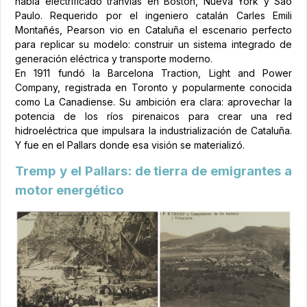
había electrificado tranvías en Boston, Nueva York y São
Paulo. Requerido por el ingeniero catalán Carles Emili
Montañés, Pearson vio en Cataluña el escenario perfecto
para replicar su modelo: construir un sistema integrado de
generación eléctrica y transporte moderno.
En 1911 fundó la Barcelona Traction, Light and Power
Company, registrada en Toronto y popularmente conocida
como La Canadiense. Su ambición era clara: aprovechar la
potencia de los ríos pirenaicos para crear una red
hidroeléctrica que impulsara la industrialización de Cataluña.
Y fue en el Pallars donde esa visión se materializó.
Tremp y el Pallars: de tierra de emigrantes a
motor energético