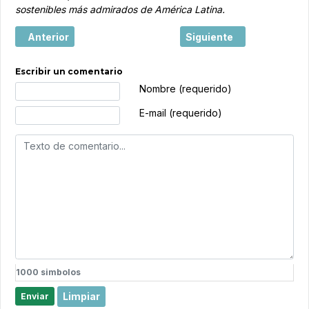
sostenibles más admirados de América Latina.
Artículo anterior: “El futuro del Perú se construye con des
Artículo siguiente: El de
Anterior
Siguiente
Escribir un comentario
Texto de comentario
Nombre (requerido)
E-mail (requerido)
1000
simbolos
Limpiar
Enviar