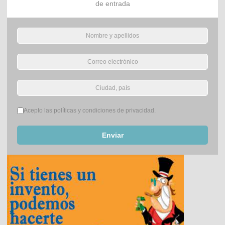
de entrada
Términos del servicio
*
Acepto las políticas y condiciones de privacidad.
Enviar