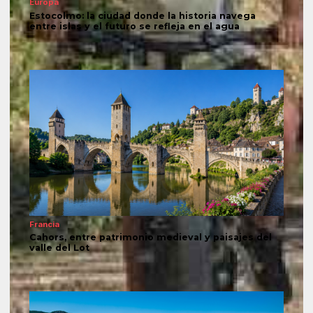
Europa
Estocolmo: la ciudad donde la historia navega
entre islas y el futuro se refleja en el agua
Francia
Cahors, entre patrimonio medieval y paisajes del
valle del Lot