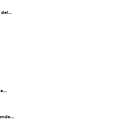
del...
e...
ende...