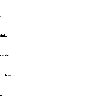
.
el...
bretón
e de...
..