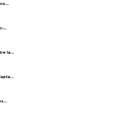
vo...
:...
e la...
apta...
s...