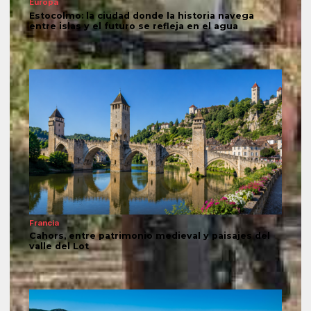
Europa
Estocolmo: la ciudad donde la historia navega
entre islas y el futuro se refleja en el agua
Francia
Cahors, entre patrimonio medieval y paisajes del
valle del Lot