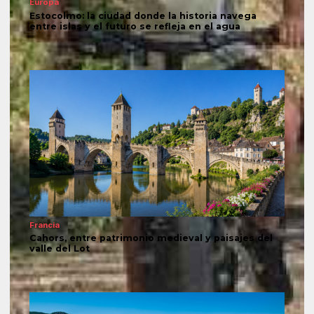
Europa
Estocolmo: la ciudad donde la historia navega
entre islas y el futuro se refleja en el agua
Francia
Cahors, entre patrimonio medieval y paisajes del
valle del Lot